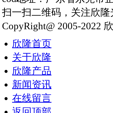
扫一扫二维码，关注欣隆
CopyRight@ 2005-20
欣隆首页
关于欣隆
欣隆产品
新闻资讯
在线留言
返回顶部