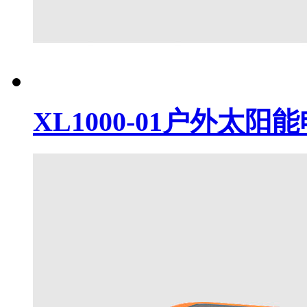
XL1000-01户外太阳