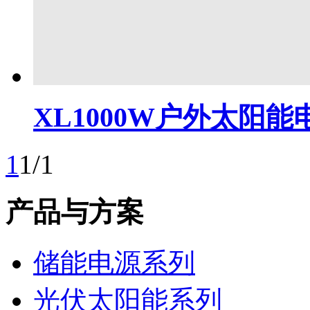
XL1000W户外太阳能
1
1/1
产品与方案
储能电源系列
光伏太阳能系列